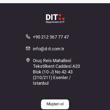
+90 212 567 77 47
info@d-it.com.tr
Oruç Rei̇s Mahallesi̇
Teksti̇lkent Caddesi̇ A20
Blok (10-J) No 42-43
(210/211) Esenler /
İstanbul
Müşteri ol