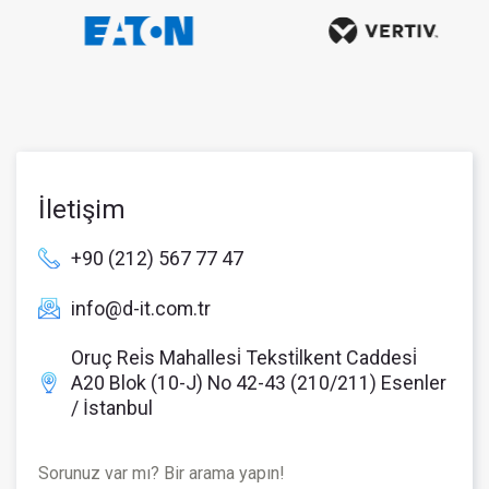
İletişim
+90 (212) 567 77 47
info@d-it.com.tr
Oruç Rei̇s Mahallesi̇ Teksti̇lkent Caddesi̇
A20 Blok (10-J) No 42-43 (210/211) Esenler
/ İstanbul
Sorunuz var mı? Bir arama yapın!