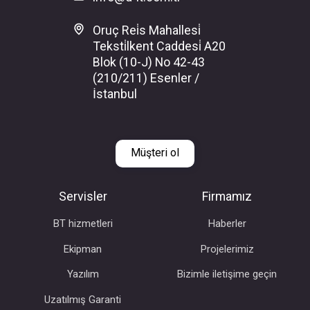
Oruç Rei̇s Mahallesi̇
Teksti̇lkent Caddesi̇ A20
Blok (10-J) No 42-43
(210/211) Esenler /
İstanbul
Müşteri ol
Servisler
Firmamız
BT hizmetleri
Haberler
Ekipman
Projelerimiz
Yazılım
Bizimle iletişime geçin
Uzatılmış Garanti