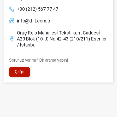
+90 (212) 567 77 47
info@d-it.com.tr
Oruç Rei̇s Mahallesi̇ Teksti̇lkent Caddesi̇
A20 Blok (10-J) No 42-43 (210/211) Esenler
/ İstanbul
Sorunuz var mı? Bir arama yapın!
Çağrı